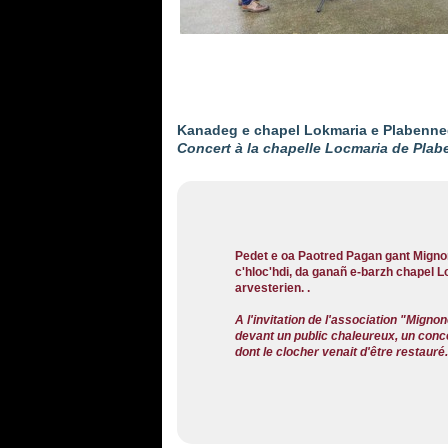
Kanadeg e chapel Lokmaria e Plabenneg
Concert à la chapelle Locmaria de Plabe
Pedet e oa Paotred Pagan gant Migno
c'hloc'hdi, da ganañ e-barzh chapel 
arvesterien. .
A l'invitation de l'association "Mig
devant un public chaleureux, un conc
dont le clocher venait d'être restauré