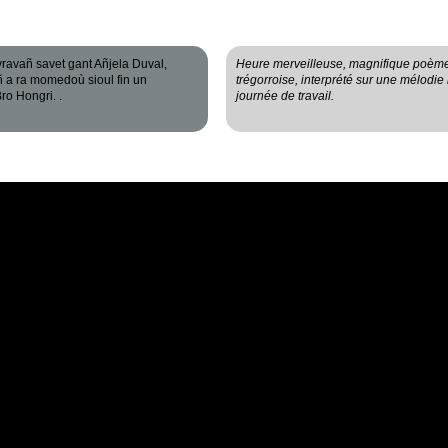
vravañ savet gant Añjela Duval,
Heure merveilleuse, magnifique poème
 a ra momedoù sioul fin un
trégorroise, interprété sur une mélodie 
ro Hongri. .
journée de travail.