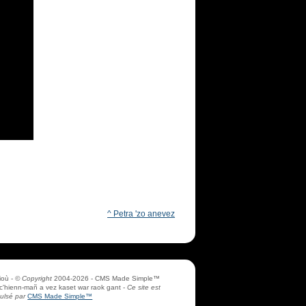
^ Petra 'zo anevez
ioù -
© Copyright
2004-2026 - CMS Made Simple™
ec'hienn-mañ a vez kaset war raok gant -
Ce site est
ulsé par
CMS Made Simple™