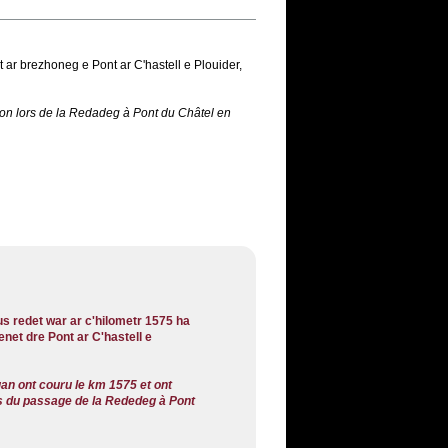
ar brezhoneg e Pont ar C'hastell e Plouider,
tion lors de la Redadeg à Pont du Châtel en
s redet war ar c'hilometr 1575 ha
enet dre Pont ar C'hastell e
an ont couru le km 1575 et ont
rs du passage de la Rededeg à Pont