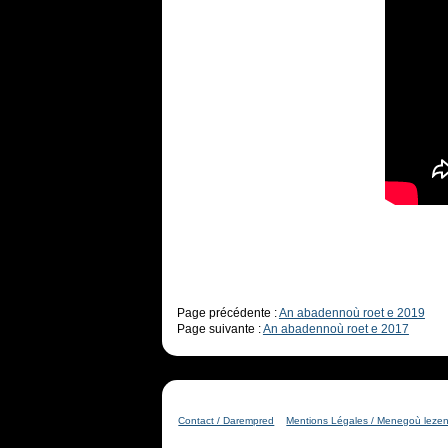
Page précédente :
An abadennoù roet e 2019
Page suivante :
An abadennoù roet e 2017
Contact / Darempred
Mentions Légales / Menegoù leze