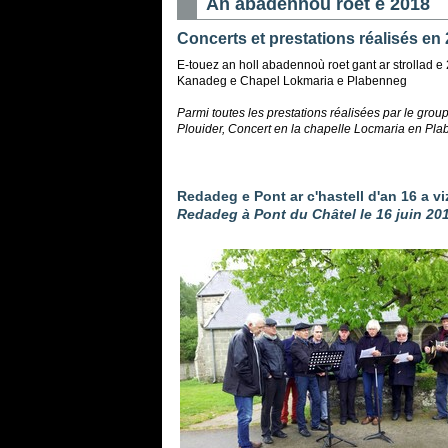
An abadennoù roet e 2018
Concerts et prestations réalisés en
E-touez an holl abadennoù roet gant ar strollad 
Kanadeg e Chapel Lokmaria e Plabenneg
Parmi toutes les prestations réalisées par le gro
Plouider, Concert en la chapelle Locmaria en Pla
Redadeg e Pont ar c'hastell d'an 16 a 
Redadeg à Pont du Châtel le 16 juin 20