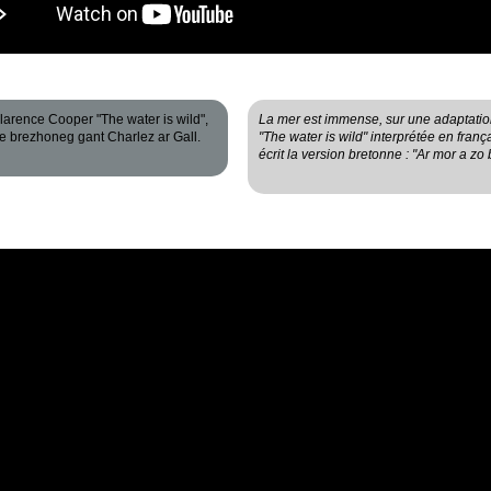
larence Cooper "The water is wild",
La mer est immense, sur une adaptatio
 e brezhoneg gant Charlez ar Gall.
"The water is wild" interprétée en fran
écrit la version bretonne : "Ar mor a zo 