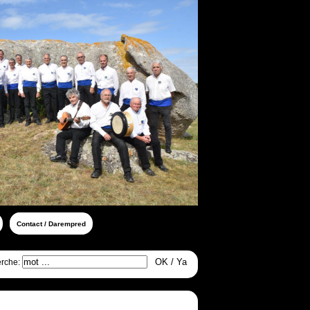
Contact / Darempred
rche: