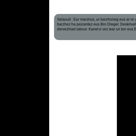
Selaouit : Eur marzhus, ur barzhoneg eus ar re 
barzhez ha peizantez eus Bro Dreger. Deskrivañ
dervezhiad labour. Kanet e vez war un ton eus B