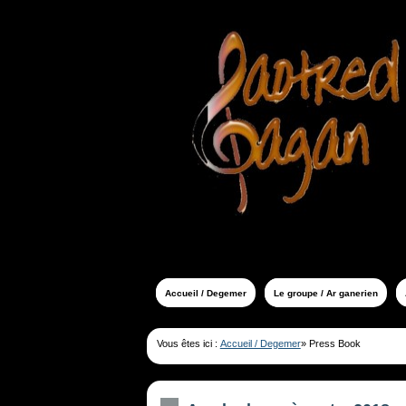
Accueil / Degemer
Le groupe / Ar ganerien
Vous êtes ici :
Accueil / Degemer
»
Press Book