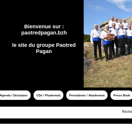
Bienvenue sur :
paotredpagan.bzh
le site du groupe Paotred
Pagan
Agenda / Deiziataer
CDs / Pladennoù
Prestations / Abadennoù
Press Book
Reche