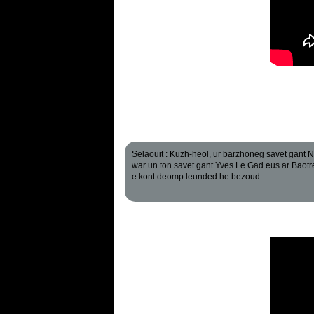
Selaouit : Kuzh-heol, ur barzhoneg savet gant 
war un ton savet gant Yves Le Gad eus ar Baot
e kont deomp leunded he bezoud.