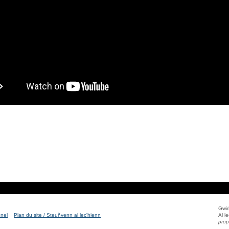
Gwir
nnel
Plan du site / Steuñvenn al lec'hienn
Al l
prop