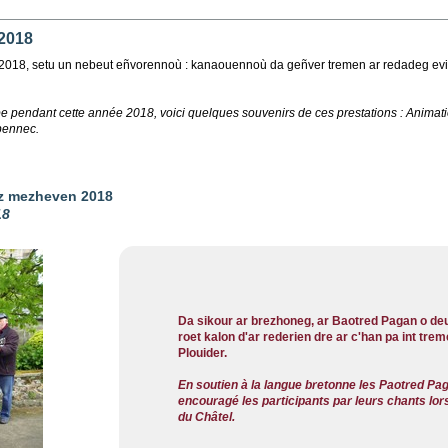
 2018
e 2018, setu un nebeut eñvorennoù : kanaouennoù da geñver tremen ar redadeg evit 
upe pendant cette année 2018, voici quelques souvenirs de ces prestations : Anima
bennec.
viz mezheven 2018
18
Da sikour ar brezhoneg, ar Baotred Pagan o deu
roet kalon d'ar rederien dre ar c'han pa int trem
Plouider.
En soutien à la langue bretonne les Paotred Pag
encouragé les participants par leurs chants lo
du Châtel.