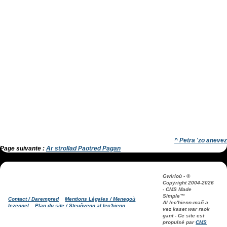
^ Petra 'zo anevez
Page suivante :
Ar strollad Paotred Pagan
Gwirioù -
©
Copyright
2004-2026
- CMS Made
Simple™
Contact / Darempred
Mentions Légales / Menegoù
Al lec'hienn-mañ a
lezennel
Plan du site / Steuñvenn al lec'hienn
vez kaset war raok
gant -
Ce site est
propulsé par
CMS