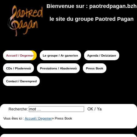
Bienvenue sur : paotredpagan.bzh
le site du groupe Paotred Pagan
Accueil / Degemer
Le groupe / Ar ganerien
Agenda / Deiziataer
CDs / Pladennoù
Prestations / Abadennoù
Press Book
Contact / Darempred
Recherche:
Vous êtes ici :
Accueil / Degemer
»
Press Book