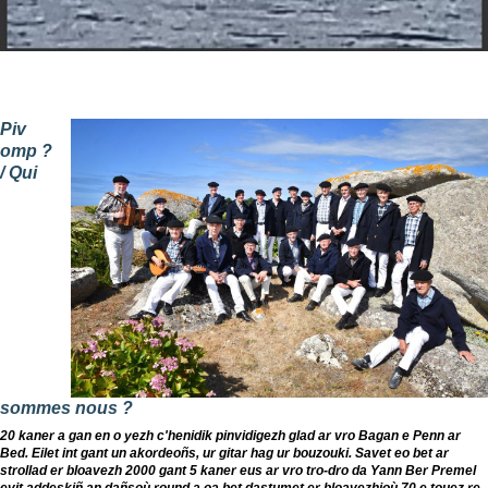
Piv
omp ?
/
Qui
sommes nous ?
20 kaner a gan en o yezh c'henidik pinvidigezh glad ar vro Bagan e Penn ar
Bed. Eilet int gant un akordeoñs, ur gitar hag ur bouzouki. Savet eo bet ar
strollad er bloavezh 2000 gant 5 kaner eus ar vro tro-dro da Yann Ber Premel