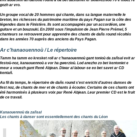
evit addeskiñ an dañsoù round a oa bet dastumet er bloavezhioù 70 e touez re
gozh ar vro.
Un groupe vocal de 20 hommes qui chante, dans sa langue maternelle le
breton, les richesses du patrimoine maritime du pays Pagan sur la côte des
légendes dans le Finistère. Ils sont accompagnés par un accordéon, une
guitare et un bouzouki. En 2000 sous l'impulsion de Jean Pierre Prémel, 5
chanteurs se retrouvent pour apprendre des chants de dañs round récoltés
dans les années 70 auprès des anciens du Pays Pagan.
Ar c'hanaouennoù /
Le répertoire
Tamm ha tamm eo kresket roll ar c'hanaouennoù gant tonioù da zañsal evit ar
festoù-noz, kanaouennoù a vor ha gwerzioù. Lod anezho zo bet kentoniet e
meur a vouezh gant
René Abjean
. Diwar al labour-se eo bet savet ar CD
kentañ.
Au fil du temps, le répertoire de dañs round s'est enrichi d'autres danses de
fest noz, de chants de mer et de chants à écouter. Certains de ces chants ont
été harmonisés à plusieurs voix par
René Abjean
. Leur premier CD est le fruit
de ce travail.
Kanaouennoù da zañsal
Les chants à danser sont essentiellement des chants du Léon